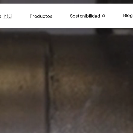
Blog
Sostenibilidad ♻️
s 🇵🇪
Productos