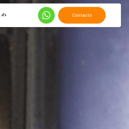
 ✍️
Contacto